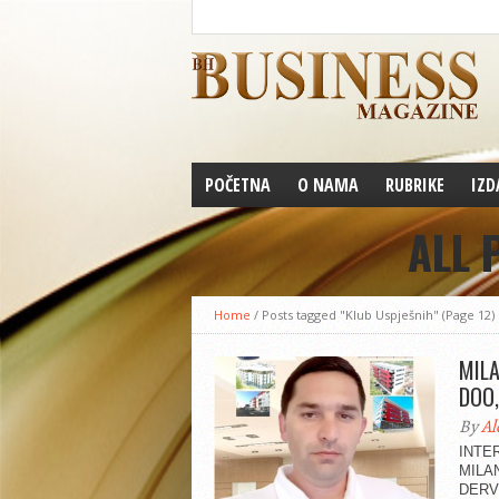
POČETNA
O NAMA
RUBRIKE
IZD
ALL 
Home
/
Posts tagged "Klub Uspješnih"
(Page 12)
MILA
DOO,
By
Al
INTE
MILA
DERV