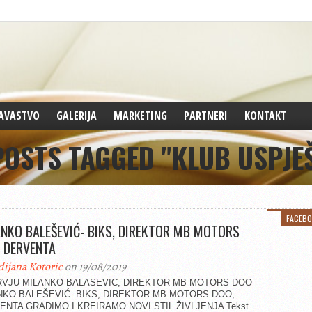
AVASTVO
GALERIJA
MARKETING
PARTNERI
KONTAKT
POSTS TAGGED "KLUB USPJE
FACEB
NKO BALEŠEVIĆ- BIKS, DIREKTOR MB MOTORS
 DERVENTA
dijana Kotoric
on 19/08/2019
RVJU MILANKO BALASEVIC, DIREKTOR MB MOTORS DOO
NKO BALEŠEVIĆ- BIKS, DIREKTOR MB MOTORS DOO,
ENTA GRADIMO I KREIRAMO NOVI STIL ŽIVLJENJA Tekst