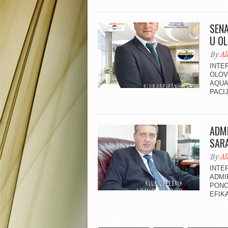
SENA
U OL
By
Al
INTE
OLOV
AQUA
PACIJ
ADMI
SAR
By
Al
INTE
ADMI
PONO
EFIK