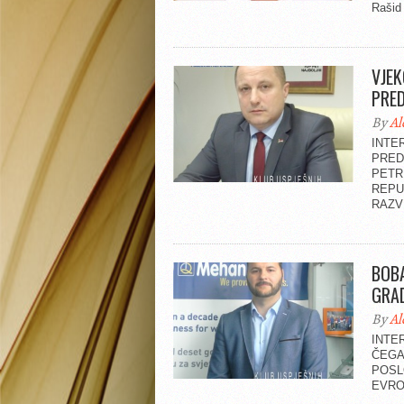
Rašid 
VJEK
PRED
By
Al
INTE
PRED
PETR
REPU
RAZVI
BOBA
GRA
By
Al
INTE
ČEGA
POSL
EVROP