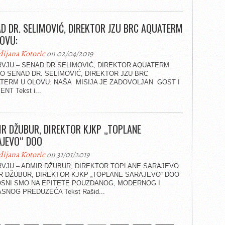
D DR. SELIMOVIĆ, DIREKTOR JZU BRC AQUATERM
OVU:
dijana Kotoric
on 02/04/2019
RVJU – SENAD DR.SELIMOVIĆ, DIREKTOR AQUATERM
O SENAD DR. SELIMOVIĆ, DIREKTOR JZU BRC
TERM U OLOVU: NAŠA MISIJA JE ZADOVOLJAN GOST I
ENT Tekst i...
R DŽUBUR, DIREKTOR KJKP „TOPLANE
AJEVO“ DOO
dijana Kotoric
on 31/01/2019
RVJU – ADMIR DŽUBUR, DIREKTOR TOPLANE SARAJEVO
R DŽUBUR, DIREKTOR KJKP „TOPLANE SARAJEVO“ DOO
SNI SMO NA EPITETE POUZDANOG, MODERNOG I
ASNOG PREDUZEĆA Tekst Rašid...