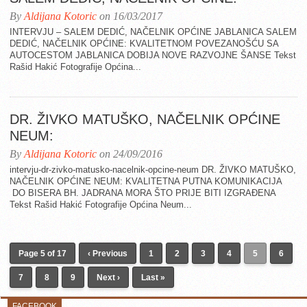
By
Aldijana Kotoric
on 16/03/2017
INTERVJU – SALEM DEDIĆ, NAČELNIK OPĆINE JABLANICA SALEM
DEDIĆ, NAČELNIK OPĆINE: KVALITETNOM POVEZANOŠĆU SA
AUTOCESTOM JABLANICA DOBIJA NOVE RAZVOJNE ŠANSE Tekst
Rašid Hakić Fotografije Općina...
DR. ŽIVKO MATUŠKO, NAČELNIK OPĆINE
NEUM:
By
Aldijana Kotoric
on 24/09/2016
intervju-dr-zivko-matusko-nacelnik-opcine-neum DR. ŽIVKO MATUŠKO,
NAČELNIK OPĆINE NEUM: KVALITETNA PUTNA KOMUNIKACIJA
DO BISERA BH. JADRANA MORA ŠTO PRIJE BITI IZGRAÐENA
Tekst Rašid Hakić Fotografije Općina Neum...
Page 5 of 17
‹ Previous
1
2
3
4
5
6
7
8
9
Next ›
Last »
FACEBOOK