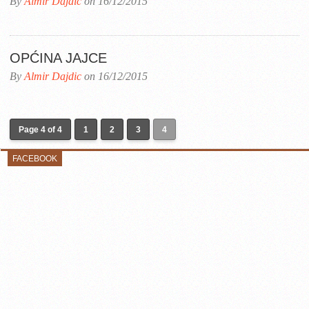
By
Almir Dajdic
on 16/12/2015
OPĆINA JAJCE
By
Almir Dajdic
on 16/12/2015
Page 4 of 4
1
2
3
4
FACEBOOK