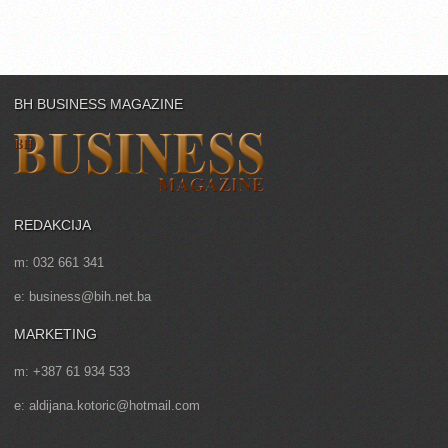
BH BUSINESS MAGAZINE
REDAKCIJA
m: 032 661 341
e: business@bih.net.ba
MARKETING
m: +387 61 934 533
e: aldijana.kotoric@hotmail.com