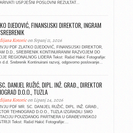
ARIVATI USPJEŠNI POSLOVNI REZULTAT...
KO DJEDOVIĆ, FINANSIJSKI DIREKTOR, INGRAM
, SREBRENIK
dijana Kotoric
on Srpanj 11, 2026
RVJU PDF ZLATKO DJEDOVIĆ, FINANSIJSKI DIREKTOR,
AM D.D., SREBRENIK KONTINUIRANIM RAZVOJEM DO
IJE REGIONALNOG LIDERA Tekst: Rašid Hakić Fotografije:
 d.d. Srebrenik Kontinuirani razvoj, odgovorno poslovanje...
SC. DANIJEL RUŽIĆ, DIPL. INŽ. GRAĐ., DIREKTOR
OGRAD D.O.O., TUZLA
dijana Kotoric
on Lipanj 24, 2026
VJU PDF MR. SC. DANIJEL RUŽIĆ, DIPL. INŽ. GRAĐ.,
KTOR TEHNOGRAD D.O.O., TUZLA IZGRADILI SMO
TACIJU POUZDANOG PARTNERA U GRAĐEVINSKOJ
RIJI Tekst: Rašid Hakić Fotografije:...