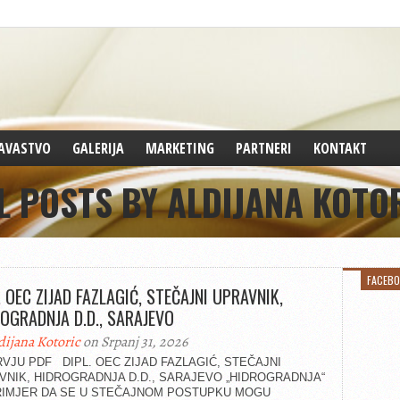
AVASTVO
GALERIJA
MARKETING
PARTNERI
KONTAKT
L POSTS BY ALDIJANA KOTO
FACEB
. OEC ZIJAD FAZLAGIĆ, STEČAJNI UPRAVNIK,
OGRADNJA D.D., SARAJEVO
dijana Kotoric
on Srpanj 31, 2026
RVJU PDF DIPL. OEC ZIJAD FAZLAGIĆ, STEČAJNI
VNIK, HIDROGRADNJA D.D., SARAJEVO „HIDROGRADNJA“
RIMJER DA SE U STEČAJNOM POSTUPKU MOGU