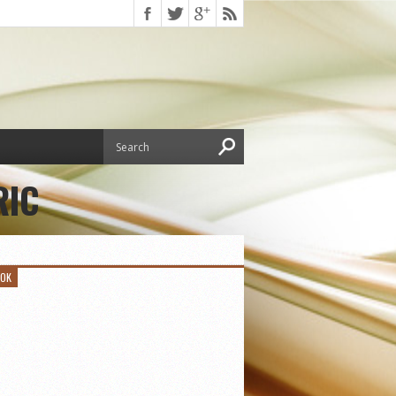
RIC
OOK