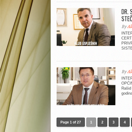
DR. 
STEČ
By
Al
INTE
CERT
PRIV
SISTE
By
Al
INTE
OPĆI
Rašid 
godina
Page 1 of 27
1
2
3
4