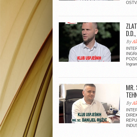
OSTV
ZLAT
D.D.
By
Al
INTE
INGR
POZIC
Ingram
MR. 
TEHN
By
Al
INTER
DIRE
REPU
INDUST