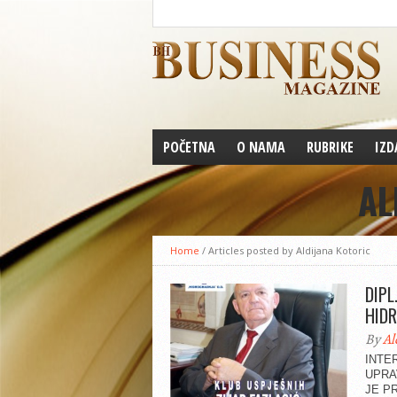
POČETNA
O NAMA
RUBRIKE
IZD
AL
Home
/
Articles posted by Aldijana Kotoric
DIPL
HIDR
By
Al
INTE
UPRA
JE P