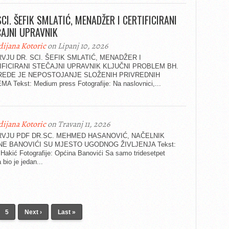
SCI. ŠEFIK SMLATIĆ, MENADŽER I CERTIFICIRANI
AJNI UPRAVNIK
dijana Kotoric
on Lipanj 10, 2026
RVJU DR. SCI. ŠEFIK SMLATIĆ, MENADŽER I
IFICIRANI STEČAJNI UPRAVNIK KLJUČNI PROBLEM BH.
REDE JE NEPOSTOJANJE SLOŽENIH PRIVREDNIH
MA Tekst: Medium press Fotografije: Na naslovnici,...
dijana Kotoric
on Travanj 11, 2026
RVJU PDF DR.SC. MEHMED HASANOVIĆ, NAČELNIK
NE BANOVIĆI SU MJESTO UGODNOG ŽIVLJENJA Tekst:
Hakić Fotografije: Općina Banovići Sa samo tridesetpet
 bio je jedan...
5
Next ›
Last »