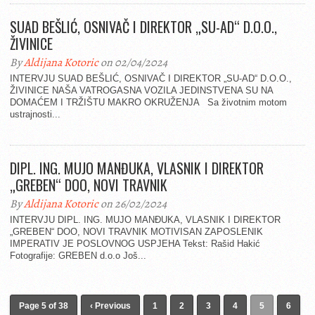
SUAD BEŠLIĆ, OSNIVAČ I DIREKTOR „SU-AD“ D.O.O.,
ŽIVINICE
By
Aldijana Kotoric
on 02/04/2024
INTERVJU SUAD BEŠLIĆ, OSNIVAČ I DIREKTOR „SU-AD“ D.O.O.,
ŽIVINICE NAŠA VATROGASNA VOZILA JEDINSTVENA SU NA
DOMAĆEM I TRŽIŠTU MAKRO OKRUŽENJA Sa životnim motom
ustrajnosti...
DIPL. ING. MUJO MANĐUKA, VLASNIK I DIREKTOR
„GREBEN“ DOO, NOVI TRAVNIK
By
Aldijana Kotoric
on 26/02/2024
INTERVJU DIPL. ING. MUJO MANĐUKA, VLASNIK I DIREKTOR
„GREBEN“ DOO, NOVI TRAVNIK MOTIVISAN ZAPOSLENIK
IMPERATIV JE POSLOVNOG USPJEHA Tekst: Rašid Hakić
Fotografije: GREBEN d.o.o Još...
Page 5 of 38
‹ Previous
1
2
3
4
5
6