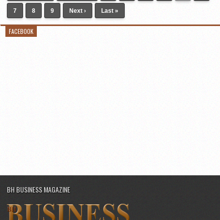
7
8
9
Next ›
Last »
FACEBOOK
BH BUSINESS MAGAZINE