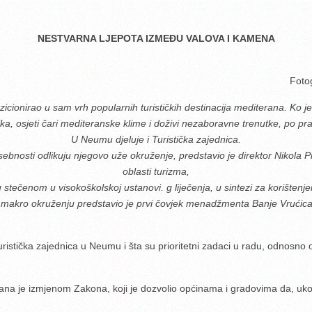
NESTVARNA LJEPOTA IZMEÐU VALOVA I KAMENA
Fotog
cionirao u sam vrh popularnih turističkih destinacija mediterana. Ko 
nika, osjeti čari mediteranske klime i doživi nezaboravne trenutke, po pra
U Neumu djeluje i Turistička zajednica.
 posebnosti odlikuju njegovo uže okruženje, predstavio je direktor Nikola
oblasti turizma,
tečenom u visokoškolskoj ustanovi. g liječenja, u sintezi za korištenjem
 i makro okruženju predstavio je prvi čovjek menadžmenta Banje Vrućic
istička zajednica u Neumu i šta su prioritetni zadaci u radu, odnosno 
a je izmjenom Zakona, koji je dozvolio općinama i gradovima da, ukolik