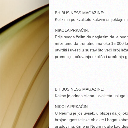
BH BUSINESS MAGAZINE:
Kolikim i po kvalitetu kakvim smještajn
NIKOLA PRKAČIN:
Prije svega želim da naglasim da je ovo
mi znamo da trenutno ima oko 15 000 ležaj
utvrditi i uvesti u sustav što veći broj l
promocije, očuvanja okoliša i uređenja g
BH BUSINESS MAGAZINE:
Kakav je odnos cijena i kvaliteta uslug
NIKOLA PRKAČIN:
U Neumu je još uvijek, u bližoj i daljoj o
brojne ugostiteljske objekte i bogat zab
gradovima, čime je Neum i dalje kao desti