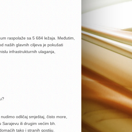
eum raspolaže sa 5 684 ležaja. Međutim,
d naših glavnih ciljeva je pokušati
mislu infrastrukturnih ulaganja,
nu?
o nudimo odličaj smještaj, čisto more,
u Sarajevu ili drugim većim bh.
domaćih tako i stranih gostiju.