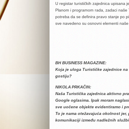
U registar turističkih zajednica upisana 
Planom i programom rada, zadaci naše Tu
potreba da se definira pravo stanje po p
sve navedeno su osnovni elementi naše 
BH BUSINESS MAGAZINE:
Koja je uloga Turističke zajednice na
gostiju?
NIKOLA PRKAČIN:
Naša Turistička zajednica aktivno pr
Google oglasima. Ipak moram naglasiti
sve uočene objekte evidentiramo i pro
To je nama otežavajuća okolnost jer,
komunikaciji između nadležnih službi,