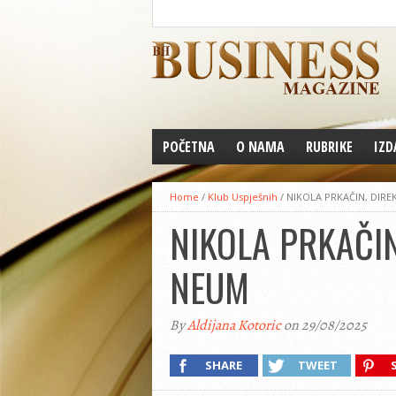
POČETNA
O NAMA
RUBRIKE
IZD
Home
/
Klub Uspješnih
/
NIKOLA PRKAČIN, DIRE
NIKOLA PRKAČIN
NEUM
By
Aldijana Kotoric
on 29/08/2025
SHARE
TWEET