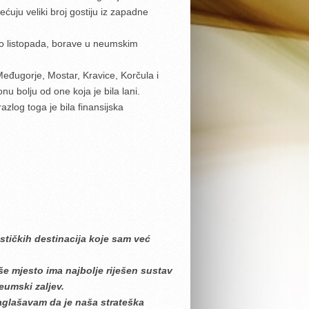
ećuju veliki broj gostiju iz zapadne
do listopada, borave u neumskim
 Međugorje, Mostar, Kravice, Korčula i
u bolju od one koja je bila lani.
zlog toga je bila finansijska
stičkih destinacija koje sam već
še mjesto ima najbolje riješen sustav
eumski zaljev.
aglašavam da je naša strateška