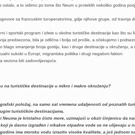
sve ostalo, a to vidimo po tome što Neum u proteklih nekoliko godina posj
ugovore sa francuskim turoperatorima, gdje njihove grupe, od travnja 
rni i sportski program i izlete u okolne turističke destinacije kao što su
ja predsezona, bila je odlična i bolja od prošle, a očekujemo i podsezon
ago smanjenje broja gostiju, kao i druge destinacije u okruženju, a ra
ktualni sukobi u Evropi, migrantska politika i drugi negativni faktori.
 sezona biti zadovoljavajuća.
u na turističke destinacije u mikro i makro okruženju?
rafski položaj, na samo sat vremena udaljenosti od poznatih turi
ugim turističkim destinacijama.
 Neuma je kristalno čisto more, uzimajući u obzir činjenicu da na
oji je davno izgrađen i nikakve otpadne vode se ne ulijevaju u n
godine ima morsku vodu izrazito visoke kvalitete, a još jednom n