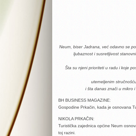
Neum, biser Jadrana, već odavno se pozi
ljubaznost i susretljivost stanov
Šta su njeni prioriteti u radu i koje
utemeljenim stručnošću s
i šta danas znači u mikro
BH BUSINESS MAGAZINE:
Gospodine Prkačin, kada je osnovana Tur
NIKOLA PRKAČIN:
Turistička zajednica općine Neum osnovan
toj razini.