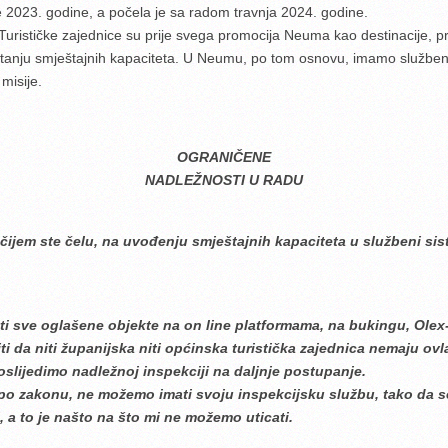
je 2023. godine, a počela je sa radom travnja 2024. godine.
rističke zajednice su prije svega promocija Neuma kao destinacije, pr
itanju smještajnih kapaciteta. U Neumu, po tom osnovu, imamo službene 
misije.
OGRANIČENE
NADLEŽNOSTI U RADU
 čijem ste čelu, na uvođenju smještajnih kapaciteta u službeni sist
ati sve oglašene objekte na on line platformama, na bukingu, Ole
 da niti županijska niti općinska turistička zajednica nemaju ovla
slijedimo nadležnoj inspekciji na daljnje postupanje.
 po zakonu, ne možemo imati svoju inspekcijsku službu, tako da 
 a to je našto na što mi ne možemo uticati.