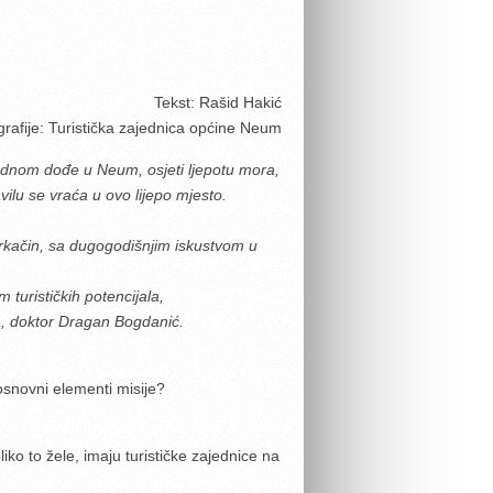
Tekst: Rašid Hakić
rafije: Turistička zajednica općine Neum
jednom dođe u Neum, osjeti ljepotu mora,
vilu se vraća u ovo lijepo mjesto.
 Prkačin, sa dugogodišnjim iskustvom u
 turističkih potencijala,
a, doktor Dragan Bogdanić.
osnovni elementi misije?
o to žele, imaju turističke zajednice na