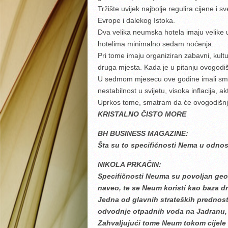
Tržište uvijek najbolje regulira cijene i 
Evrope i dalekog Istoka.
Dva velika neumska hotela imaju velike 
hotelima minimalno sedam noćenja.
Pri tome imaju organiziran zabavni, kultu
druga mjesta. Kada je u pitanju ovogodišn
U sedmom mjesecu ove godine imali smo bl
nestabilnost u svijetu, visoka inflacija, a
Uprkos tome, smatram da će ovogodišnja
KRISTALNO ČISTO MORE
BH BUSINESS MAGAZINE:
Šta su to specifičnosti Nema u odnos
NIKOLA PRKAČIN:
Specifičnosti Neuma su povoljan geog
naveo, te se Neum koristi kao baza dr
Jedna od glavnih strateških prednosti
odvodnje otpadnih voda na Jadranu, k
Zahvaljujući tome Neum tokom cijele 