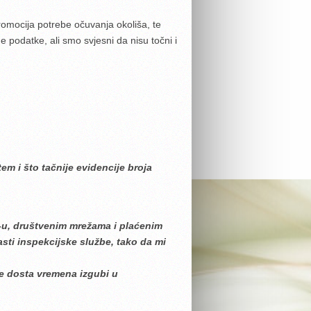
omocija potrebe očuvanja okoliša, te
podatke, ali smo svjesni da nisu točni i
em i što tačnije evidencije broja
x-u, društvenim mrežama i plaćenim
sti inspekcijske službe, tako da mi
se dosta vremena izgubi u