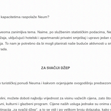
im kapacitetima raspolaže Neum?
 veoma zanimljiva tema. Naime, po službenim statističkim podacima, N
a, uključujući hotelski i apartmanski privatni smještaj i upravo jedan o
ežaja. To nam je potrebno da bi mogli planirati naše buduće aktivnosti u s
rada.
ZA SVAČIJI DŽEP
a u turističkoj ponudi Neuma i kakvom ocjenjujete ovogodišnju predsezo
kolini, možete doboti najbolju vrijednost za visinu važećih cijena, zato št
avni, kulturni i glazbeni program. Cijene naših usluga jednake su onima 
nacija „za svačiji džep“, a to se vidi i po velikom broju dolazaka, kako 