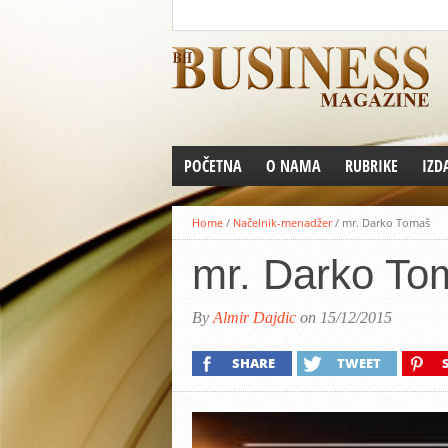
POČETNA
O NAMA
RUBRIKE
IZD
Home
/
Načelnik-menadžer
/
mr. Darko Tomaš
mr. Darko To
By
Almir Dajdic
on 15/12/2015
SHARE
TWEET