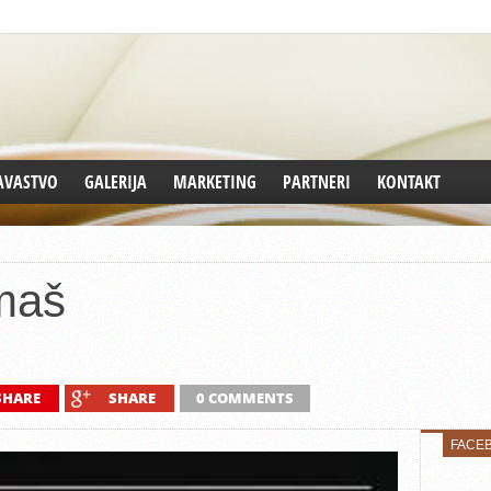
AVASTVO
GALERIJA
MARKETING
PARTNERI
KONTAKT
maš
SHARE
SHARE
0 COMMENTS
FACE