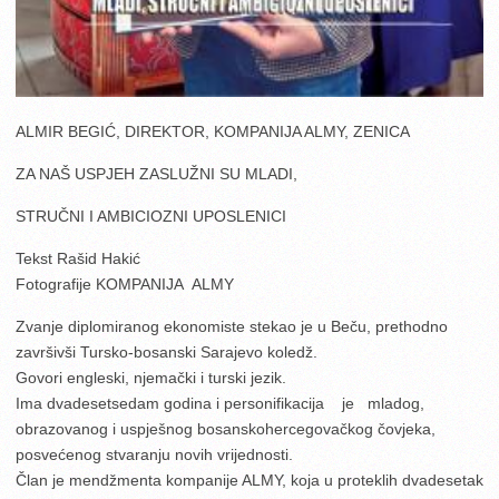
ALMIR BEGIĆ, DIREKTOR, KOMPANIJA ALMY, ZENICA
ZA NAŠ USPJEH ZASLUŽNI SU MLADI,
STRUČNI I AMBICIOZNI UPOSLENICI
Tekst Rašid Hakić
Fotografije KOMPANIJA ALMY
Zvanje diplomiranog ekonomiste stekao je u Beču, prethodno
završivši Tursko-bosanski Sarajevo koledž.
Govori engleski, njemački i turski jezik.
Ima dvadesetsedam godina i personifikacija je mladog,
obrazovanog i uspješnog bosanskohercegovačkog čovjeka,
posvećenog stvaranju novih vrijednosti.
Član je mendžmenta kompanije ALMY, koja u proteklih dvadesetak