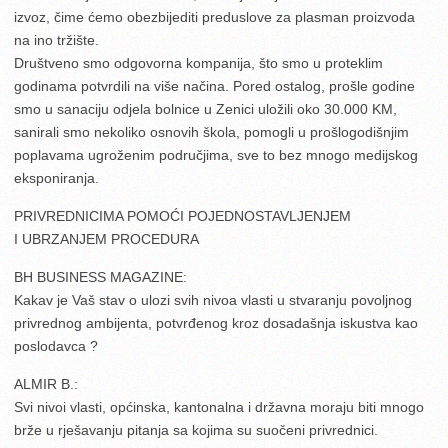
izvoz, čime ćemo obezbijediti preduslove za plasman proizvoda
na ino tržište.
Društveno smo odgovorna kompanija, što smo u proteklim
godinama potvrdili na više načina. Pored ostalog, prošle godine
smo u sanaciju odjela bolnice u Zenici uložili oko 30.000 KM,
sanirali smo nekoliko osnovih škola, pomogli u prošlogodišnjim
poplavama ugroženim područjima, sve to bez mnogo medijskog
eksponiranja.
PRIVREDNICIMA POMOĆI POJEDNOSTAVLJENJEM
I UBRZANJEM PROCEDURA
BH BUSINESS MAGAZINE:
Kakav je Vaš stav o ulozi svih nivoa vlasti u stvaranju povoljnog
privrednog ambijenta, potvrđenog kroz dosadašnja iskustva kao
poslodavca ?
ALMIR B.:
Svi nivoi vlasti, općinska, kantonalna i državna moraju biti mnogo
brže u rješavanju pitanja sa kojima su suočeni privrednici.