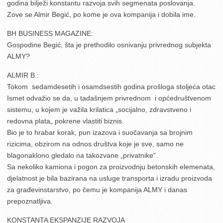
godina bilježi konstantu razvoja svih segmenata poslovanja.
Zove se Almir Begić, po kome je ova kompanija i dobila ime.
BH BUSINESS MAGAZINE:
Gospodine Begić, šta je prethodilo osnivanju privrednog subjekta
ALMY?
ALMIR B.:
Tokom sedamdesetih i osamdsestih godina prošloga stoljeća otac
Ismet odvažio se da, u tadašnjem privrednom i općedruštvenom
sistemu, u kojem je važila krilatica „socijalno, zdravstveno i
redovna plata„ pokrene vlastiti biznis.
Bio je to hrabar korak, pun izazova i suočavanja sa brojnim
rizicima, obzirom na odnos društva koje je sve, samo ne
blagonaklono gledalo na takozvane „privatnike“.
Sa nekoliko kamiona i pogon za proizvodnju betonskih elemenata,
djelatnost je bila bazirana na usluge transporta i izradu proizvoda
za građevinstarstvo, po čemu je kompanija ALMY i danas
prepoznatljiva.
KONSTANTA EKSPANZIJE RAZVOJA