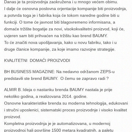
Danas je ta proizvodnja zaokružena i u mnogo većem obimu.
I dalje će osnovna poslovna orjentacije kompanije biti proizvodnja,
a potvrda toga je i fabrika koja će tokom naredne godine biti u
funkciji. O tome će javnost biti blagovremeno informisana, a
domaće tržište bogatije za novi, visokokvalitetni proizvod, koji će,
uvjeren sam biti prihvaćen na tržištu kao brend BAUMY.
To će značiti nova upošljavanja, kako u novu fabriku, tako i u
druge članice kompanije, za koje imamo razvojne strategije.
KVALITETNI DOMAĆI PROIZVODI
BH BUSINESS MAGAZINE: Na nedavno održanom ZEPS-u
predstavili ste brend BAUMY. O čemu se zapravo radi ?
ALMIR B.:Ideja o nastanku brenda BAUMY nastala je prije
nekoliko godina, a realizovana 2014. godine.
Osnovne karakteristike brenda su moderna tehnologija, edukovani
i stručni uposlenici, sistematski proces proizvodnje i visoko kvalitet
proizvod.
Kompletna proizvodnja je je automatizovana, u modernoj
proizvodnoj hali površine 1500 metara kvadratnih, a paletu