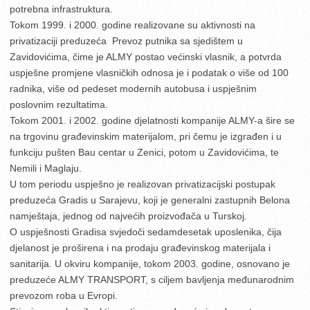
potrebna infrastruktura.
Tokom 1999. i 2000. godine realizovane su aktivnosti na
privatizaciji preduzeća Prevoz putnika sa sjedištem u
Zavidovićima, čime je ALMY postao većinski vlasnik, a potvrda
uspješne promjene vlasničkih odnosa je i podatak o više od 100
radnika, više od pedeset modernih autobusa i uspješnim
poslovnim rezultatima.
Tokom 2001. i 2002. godine djelatnosti kompanije ALMY-a šire se
na trgovinu građevinskim materijalom, pri čemu je izgrađen i u
funkciju pušten Bau centar u Zenici, potom u Zavidovićima, te
Nemili i Maglaju.
U tom periodu uspješno je realizovan privatizacijski postupak
preduzeća Gradis u Sarajevu, koji je generalni zastupnih Belona
namještaja, jednog od najvećih proizvođača u Turskoj.
O uspješnosti Gradisa svjedoči sedamdesetak uposlenika, čija
djelanost je proširena i na prodaju građevinskog materijala i
sanitarija. U okviru kompanije, tokom 2003. godine, osnovano je
preduzeće ALMY TRANSPORT, s ciljem bavljenja međunarodnim
prevozom roba u Evropi.