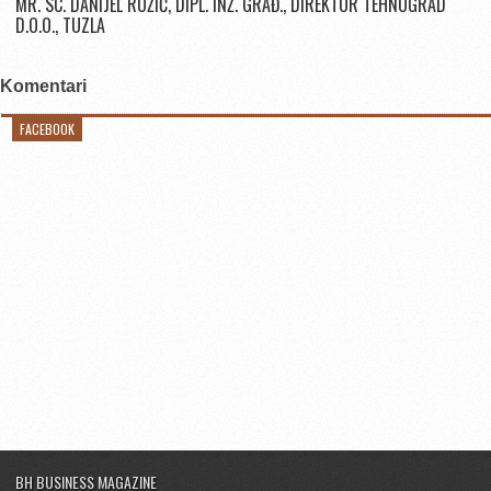
MR. SC. DANIJEL RUŽIĆ, DIPL. INŽ. GRAĐ., DIREKTOR TEHNOGRAD
D.O.O., TUZLA
Komentari
FACEBOOK
BH BUSINESS MAGAZINE