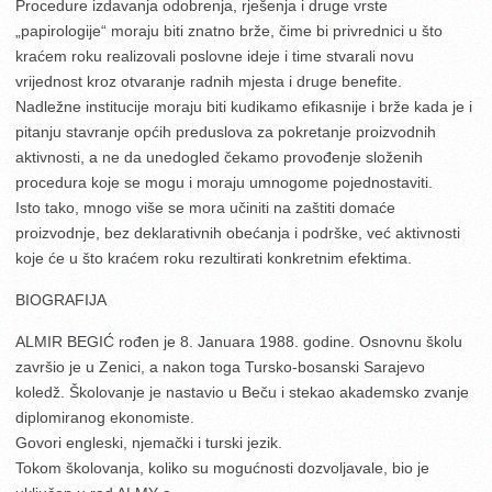
Procedure izdavanja odobrenja, rješenja i druge vrste
„papirologije“ moraju biti znatno brže, čime bi privrednici u što
kraćem roku realizovali poslovne ideje i time stvarali novu
vrijednost kroz otvaranje radnih mjesta i druge benefite.
Nadležne institucije moraju biti kudikamo efikasnije i brže kada je i
pitanju stavranje općih preduslova za pokretanje proizvodnih
aktivnosti, a ne da unedogled čekamo provođenje složenih
procedura koje se mogu i moraju umnogome pojednostaviti.
Isto tako, mnogo više se mora učiniti na zaštiti domaće
proizvodnje, bez deklarativnih obećanja i podrške, već aktivnosti
koje će u što kraćem roku rezultirati konkretnim efektima.
BIOGRAFIJA
ALMIR BEGIĆ rođen je 8. Januara 1988. godine. Osnovnu školu
završio je u Zenici, a nakon toga Tursko-bosanski Sarajevo
koledž. Školovanje je nastavio u Beču i stekao akademsko zvanje
diplomiranog ekonomiste.
Govori engleski, njemački i turski jezik.
Tokom školovanja, koliko su mogućnosti dozvoljavale, bio je