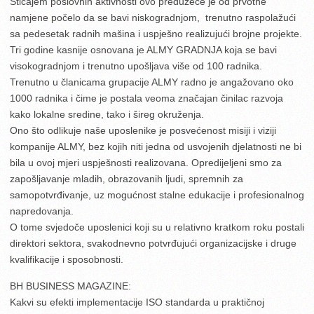
Sticajem poslovnih aktivnosti ovo preduzeće je od prvotne
namjene počelo da se bavi niskogradnjom, trenutno raspolažući
sa pedesetak radnih mašina i uspješno realizujući brojne projekte.
Tri godine kasnije osnovana je ALMY GRADNJA koja se bavi
visokogradnjom i trenutno upošljava više od 100 radnika.
Trenutno u članicama grupacije ALMY radno je angažovano oko
1000 radnika i čime je postala veoma značajan činilac razvoja
kako lokalne sredine, tako i šireg okruženja.
Ono što odlikuje naše uposlenike je posvećenost misiji i viziji
kompanije ALMY, bez kojih niti jedna od usvojenih djelatnosti ne bi
bila u ovoj mjeri uspješnosti realizovana. Opredijeljeni smo za
zapošljavanje mladih, obrazovanih ljudi, spremnih za
samopotvrđivanje, uz mogućnost stalne edukacije i profesionalnog
napredovanja.
O tome svjedoče uposlenici koji su u relativno kratkom roku postali
direktori sektora, svakodnevno potvrđujući organizacijske i druge
kvalifikacije i sposobnosti.
BH BUSINESS MAGAZINE:
Kakvi su efekti implementacije ISO standarda u praktičnoj