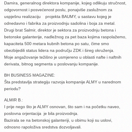
Damira, generalnog direktora kompanije, kojeg odlikuju stručnost,
odgovornost i posvećenost poslu, ponajviše zaslužnom za
uspješnu realizaciju projekta BAUMY, u sastavu kojeg je
odnedavno i fabrika za proizvodnju sadolina i boja za metal.
Drugi brat Salmir, direktor je sektora za proizvodnju betona i
betonske galanterije, nadležnog za pet baza kojima raspolažemo,
kapaciteta 500 metara kubnih betona po satu, čime smo
obezbijedili status lidera na području ZDK i šireg okruženja.
Moje angažovanje težišno je usmjereno u oblasti nafte i naftnih
derivata, bitnog segmenta u poslovanju kompanije.
BH BUSINESS MAGAZINE:
Šta predstavlja strategiju razvoja kompanije ALMY u narednom
periodu?
ALMIR B.:
I prije nego što je ALMY osnovan, što sam i na početku naveo,
poslovna orjentacija je bila proizvodnja.
Bazirala se na betonskoj galanteriji, u obimu koji su uslovi,
odnosno rapoloživa sredstva dozvoljavali.