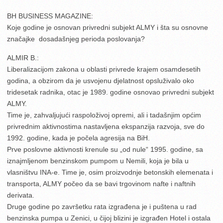
BH BUSINESS MAGAZINE:
Koje godine je osnovan privredni subjekt ALMY i šta su osnovne
značajke dosadašnjeg perioda poslovanja?
ALMIR B.:
Liberalizacijom zakona u oblasti privrede krajem osamdesetih
godina, a obzirom da je usvojenu djelatnost opsluživalo oko
tridesetak radnika, otac je 1989. godine osnovao privredni subjekt
ALMY.
Time je, zahvaljujući raspoloživoj opremi, ali i tadašnjim općim
privrednim aktivnostima nastavljena ekspanzija razvoja, sve do
1992. godine, kada je počela agresija na BiH.
Prve poslovne aktivnosti krenule su „od nule“ 1995. godine, sa
iznajmljenom benzinskom pumpom u Nemili, koja je bila u
vlasništvu INA-e. Time je, osim proizvodnje betonskih elemenata i
transporta, ALMY počeo da se bavi trgovinom nafte i naftnih
derivata.
Druge godine po završetku rata izgrađena je i puštena u rad
benzinska pumpa u Zenici, u čijoj blizini je izgrađen Hotel i ostala