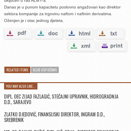
uključen u rad ALMY-a.
Danas je u punom kapacitetu poslovno angažovan kao direktor
sektora kompanije za trgovinu naftom i naftnim derivatima.
Oženjen je i otac jednog djeteta.
RELATED ITEMS
KLUB USPJEŠNIH
YOU MAY ALSO LIKE...
DIPL. OEC ZIJAD FAZLAGIĆ, STEČAJNI UPRAVNIK, HIDROGRADNJA
D.D., SARAJEVO
ZLATKO DJEDOVIĆ, FINANSIJSKI DIREKTOR, INGRAM D.D.,
SREBRENIK