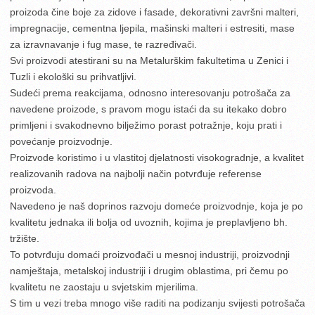
proizoda čine boje za zidove i fasade, dekorativni završni malteri,
impregnacije, cementna ljepila, mašinski malteri i estresiti, mase
za izravnavanje i fug mase, te razređivači.
Svi proizvodi atestirani su na Metalurškim fakultetima u Zenici i
Tuzli i ekološki su prihvatljivi.
Sudeći prema reakcijama, odnosno interesovanju potrošača za
navedene proizode, s pravom mogu istaći da su itekako dobro
primljeni i svakodnevno bilježimo porast potražnje, koju prati i
povećanje proizvodnje.
Proizvode koristimo i u vlastitoj djelatnosti visokogradnje, a kvalitet
realizovanih radova na najbolji način potvrđuje referense
proizvoda.
Navedeno je naš doprinos razvoju domeće proizvodnje, koja je po
kvalitetu jednaka ili bolja od uvoznih, kojima je preplavljeno bh.
tržište.
To potvrđuju domaći proizvođači u mesnoj industriji, proizvodnji
namještaja, metalskoj industriji i drugim oblastima, pri čemu po
kvalitetu ne zaostaju u svjetskim mjerilima.
S tim u vezi treba mnogo više raditi na podizanju svijesti potrošača