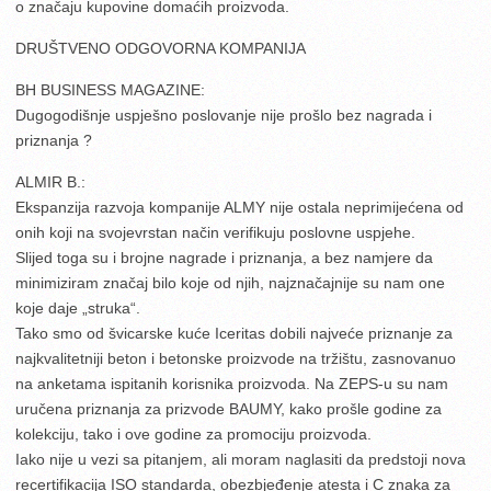
o značaju kupovine domaćih proizvoda.
DRUŠTVENO ODGOVORNA KOMPANIJA
BH BUSINESS MAGAZINE:
Dugogodišnje uspješno poslovanje nije prošlo bez nagrada i
priznanja ?
ALMIR B.:
Ekspanzija razvoja kompanije ALMY nije ostala neprimijećena od
onih koji na svojevrstan način verifikuju poslovne uspjehe.
Slijed toga su i brojne nagrade i priznanja, a bez namjere da
minimiziram značaj bilo koje od njih, najznačajnije su nam one
koje daje „struka“.
Tako smo od švicarske kuće Iceritas dobili najveće priznanje za
najkvalitetniji beton i betonske proizvode na tržištu, zasnovanuo
na anketama ispitanih korisnika proizvoda. Na ZEPS-u su nam
uručena priznanja za prizvode BAUMY, kako prošle godine za
kolekciju, tako i ove godine za promociju proizvoda.
Iako nije u vezi sa pitanjem, ali moram naglasiti da predstoji nova
recertifikacija ISO standarda, obezbjeđenje atesta i C znaka za