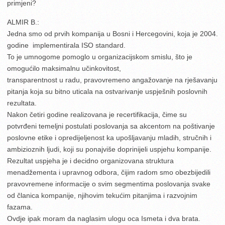
primjeni?
ALMIR B.:
Jedna smo od prvih kompanija u Bosni i Hercegovini, koja je 2004.
godine implementirala ISO standard.
To je umnogome pomoglo u organizacijskom smislu, što je
omogućilo maksimalnu učinkovitost,
transparentnost u radu, pravovremeno angažovanje na rješavanju
pitanja koja su bitno uticala na ostvarivanje uspješnih poslovnih
rezultata.
Nakon četiri godine realizovana je recertifikacija, čime su
potvrđeni temeljni postulati poslovanja sa akcentom na poštivanje
poslovne etike i opredijeljenost ka upošljavanju mladih, stručnih i
ambizioznih ljudi, koji su ponajviše doprinijeli uspjehu kompanije.
Rezultat uspjeha je i decidno organizovana struktura
menadžementa i upravnog odbora, čijim radom smo obezbijedili
pravovremene informacije o svim segmentima poslovanja svake
od članica kompanije, njihovim tekućim pitanjima i razvojnim
fazama.
Ovdje ipak moram da naglasim ulogu oca Ismeta i dva brata.